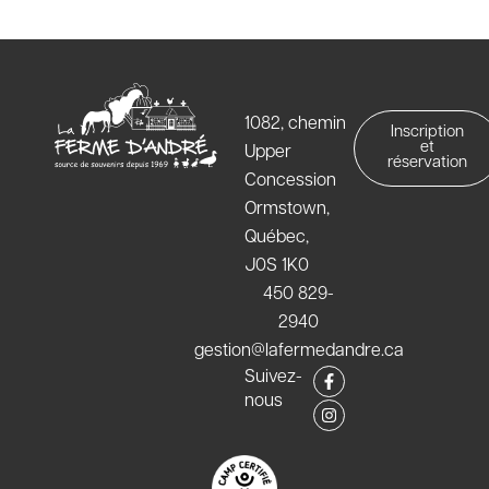
1082, chemin
Inscription
et
Upper
réservation
Concession
Ormstown,
Québec,
J0S 1K0
450 829-
2940
gestion@lafermedandre.ca
F
I
Suivez-
a
n
nous
c
s
e
t
b
a
o
g
o
r
k
a