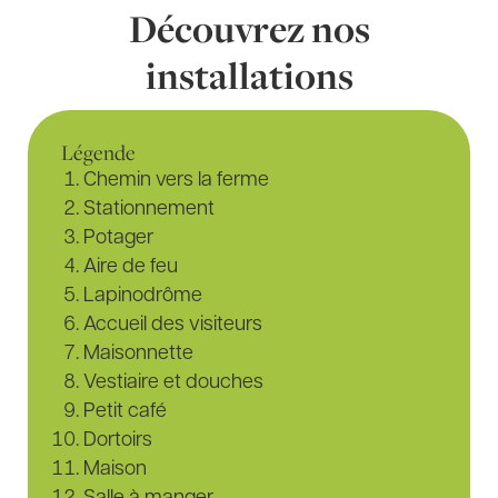
Découvrez nos
installations
Légende
Chemin vers la ferme
Stationnement
Potager
Aire de feu
Lapinodrôme
Accueil des visiteurs
Maisonnette
Vestiaire et douches
Petit café
Dortoirs
Maison