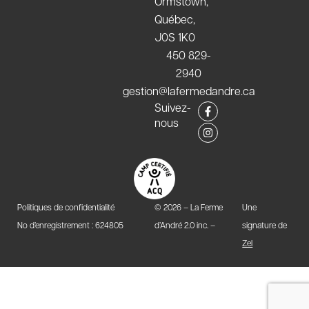
Ormstown,
Québec,
J0S 1K0
450 829-
2940
gestion@lafermedandre.ca
F
I
Suivez-
a
n
nous
c
s
e
t
b
a
o
g
o
r
k
a
-
m
f
Politiques de confidentialité
© 2026 – La Ferme
Une
No d’enregistrement : 624805
d’André 2.0 inc. –
signature de
Zel